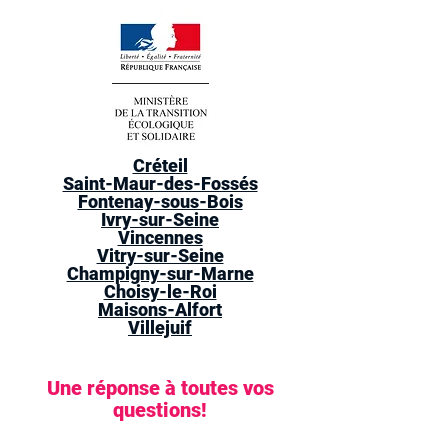
Créteil
Saint-Maur-des-Fossés
Fontenay-sous-Bois
Ivry-sur-Seine
Vincennes
Vitry-sur-Seine
Champigny-sur-Marne
Choisy-le-Roi
Maisons-Alfort
Villejuif
Une réponse à toutes vos
questions!