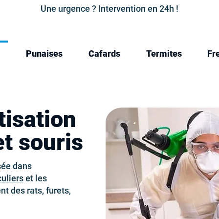
Une urgence ? Intervention en 24h !
Punaises
Cafards
Termites
Fr
tisation
et souris
isée dans
culiers
et les
 des rats, furets,