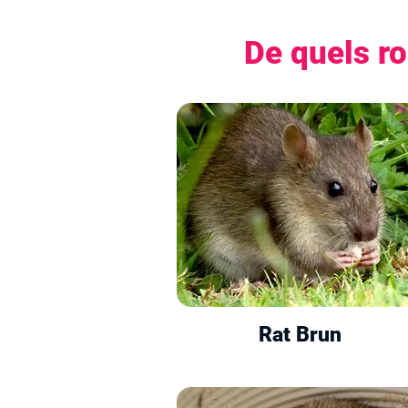
De quels r
Rat Brun