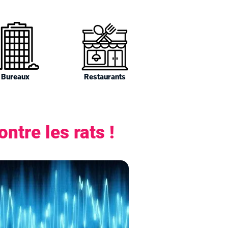
Bureaux
Restaurants
ntre les rats !