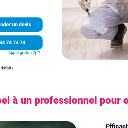
der un devis
84 74 74 74
Appel gratuit 7j/7
tisfaits
el à un professionnel pour e
Efficac