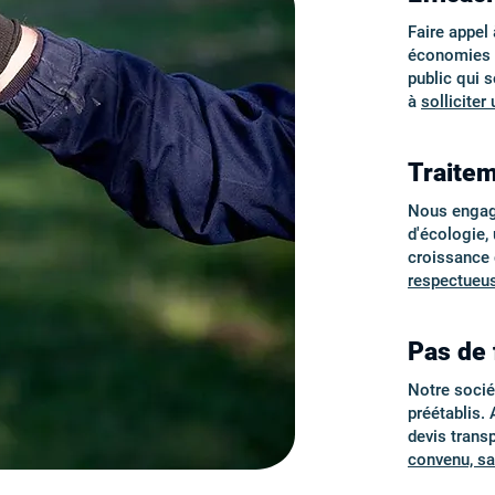
Faire appel
économies d
public qui 
à
solliciter
Traitem
Nous engage
d'écologie, 
croissance 
respectueus
Pas de 
Notre sociét
préétablis.
devis trans
convenu, sa