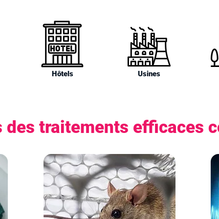
Hôtels
Usines
 des traitements efficaces co