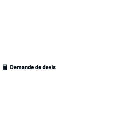
ide & Gratuit
ez l'un de nos dératiseurs certifiés
tenir un devis personnalisé et sur-
 correspondant précisément à vos
s.
Demande de devis