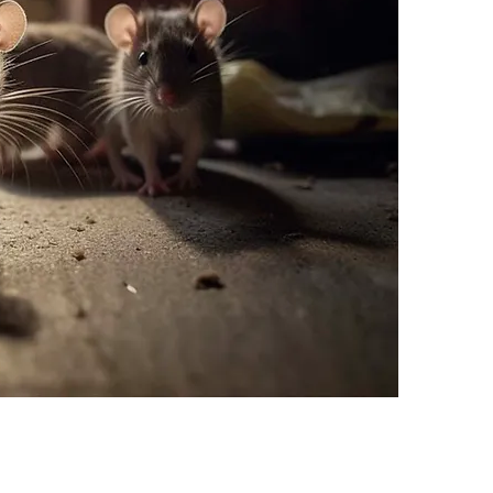
Rap
Contact
pour ob
mesure
besoin