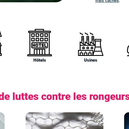
frais cachés
.
Hôtels
Usines
e luttes contre les rongeur