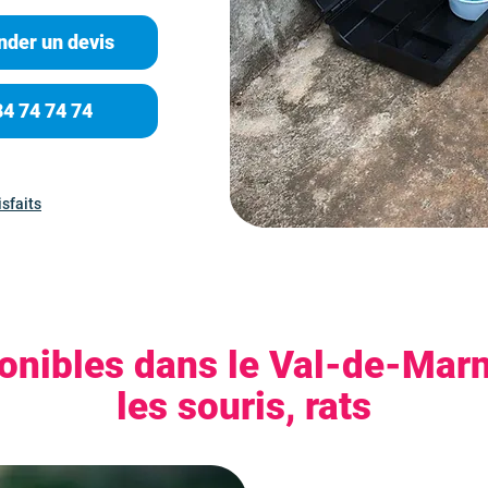
der un devis
84 74 74 74
isfaits
ponibles dans le Val-de-Marn
les souris, rats