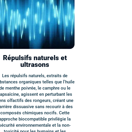
Répulsifs naturels et
ultrasons
Les répulsifs naturels, extraits de
bstances organiques telles que l'huile
de menthe poivrée, le camphre ou le
apsaïcine, agissent en perturbant les
ens olfactifs des rongeurs, créant une
arrière dissuasive sans recourir à des
composés chimiques nocifs. Cette
approche biocompatible privilégie la
sécurité environnementale et la non-
toxicité pour les humains et les