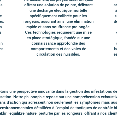
es
offrent une solution de pointe, délivrant
a
une décharge électrique mortelle
à
e
spécifiquement calibrée pour les
t
es.
rongeurs, assurant ainsi une élimination
d
s
rapide et sans souffrance prolongée.
s
Ces technologies requièrent une mise
en place stratégique, fondée sur une
on
connaissance approfondie des
es
comportements et des voies de
h
circulation des nuisibles.
le
ons une perspective innovante dans la gestion des infestations de 
isation. Notre philosophie repose sur une compréhension exhausti
lans d'action qui adressent non seulement les symptômes mais aus
environnementales détaillées à l'emploi de tactiques de contrôle b
ir l'équilibre naturel perturbé par les rongeurs, offrant à nos clie