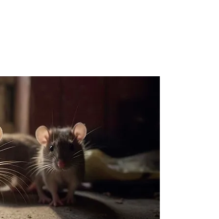
Recev
dérat
Sarce
Contactez 
parasitair
devis grat
dératisati