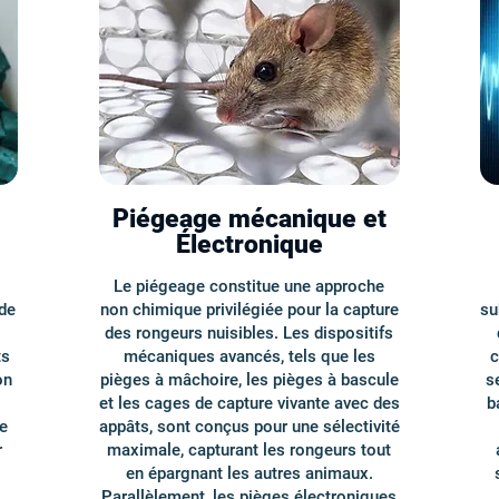
Piégeage mécanique et
Électronique
Le piégeage constitue une approche
de
non chimique privilégiée pour la capture
su
des rongeurs nuisibles. Les dispositifs
ts
mécaniques avancés, tels que les
c
on
pièges à mâchoire, les pièges à bascule
s
et les cages de capture vivante avec des
b
e
appâts, sont conçus pour une sélectivité
r
maximale, capturant les rongeurs tout
en épargnant les autres animaux.
,
Parallèlement, les pièges électroniques