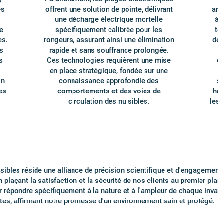
es
offrent une solution de pointe, délivrant
a
une décharge électrique mortelle
à
e
spécifiquement calibrée pour les
t
es.
rongeurs, assurant ainsi une élimination
d
s
rapide et sans souffrance prolongée.
s
Ces technologies requièrent une mise
en place stratégique, fondée sur une
on
connaissance approfondie des
es
comportements et des voies de
h
circulation des nuisibles.
le
sibles réside une alliance de précision scientifique et d'engagemen
En plaçant la satisfaction et la sécurité de nos clients au premier p
 répondre spécifiquement à la nature et à l'ampleur de chaque inva
es, affirmant notre promesse d'un environnement sain et protégé.