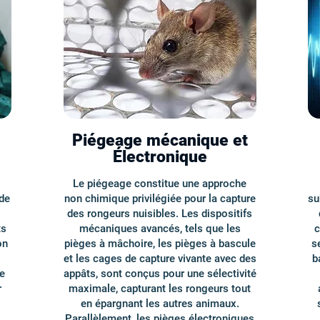
Piégeage mécanique et
Électronique
Le piégeage constitue une approche
de
non chimique privilégiée pour la capture
su
des rongeurs nuisibles. Les dispositifs
ts
mécaniques avancés, tels que les
c
on
pièges à mâchoire, les pièges à bascule
s
et les cages de capture vivante avec des
b
e
appâts, sont conçus pour une sélectivité
r
maximale, capturant les rongeurs tout
en épargnant les autres animaux.
,
Parallèlement, les pièges électroniques