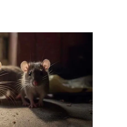
Obten
dérat
Garg
Contactez 
parasitair
obtenir un
de dératis