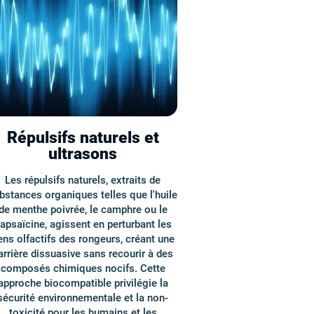
Répulsifs naturels et
ultrasons
Les répulsifs naturels, extraits de
bstances organiques telles que l'huile
de menthe poivrée, le camphre ou le
apsaïcine, agissent en perturbant les
ens olfactifs des rongeurs, créant une
arrière dissuasive sans recourir à des
composés chimiques nocifs. Cette
approche biocompatible privilégie la
sécurité environnementale et la non-
toxicité pour les humains et les