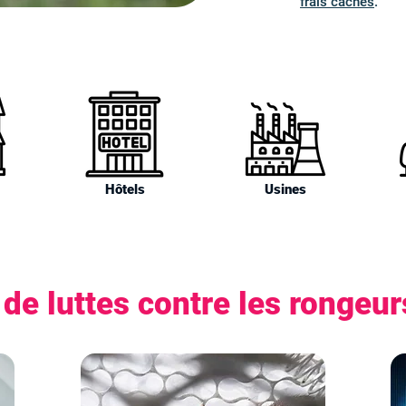
frais cachés
.
Hôtels
Usines
de luttes contre les rongeu