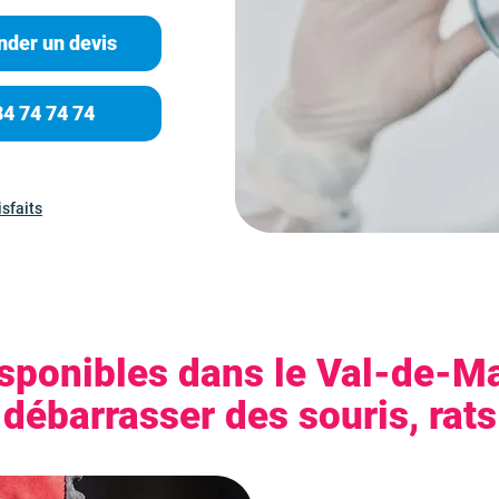
der un devis
84 74 74 74
isfaits
isponibles dans le Val-de-M
débarrasser des souris, rats