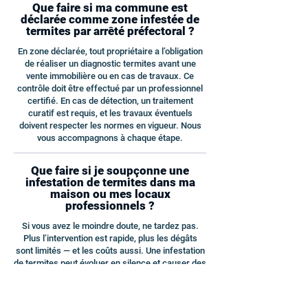
Que faire si ma commune est
déclarée comme zone infestée de
termites par arrêté préfectoral ?
En zone déclarée, tout propriétaire a l’obligation
de réaliser un diagnostic termites avant une
vente immobilière ou en cas de travaux. Ce
contrôle doit être effectué par un professionnel
certifié. En cas de détection, un traitement
curatif est requis, et les travaux éventuels
doivent respecter les normes en vigueur. Nous
vous accompagnons à chaque étape.
Que faire si je soupçonne une
infestation de termites dans ma
maison ou mes locaux
professionnels ?
Si vous avez le moindre doute, ne tardez pas.
Plus l’intervention est rapide, plus les dégâts
sont limités — et les coûts aussi. Une infestation
de termites peut évoluer en silence et causer des
dommages structurels graves. Plutôt que
d’attendre ou de tenter un traitement
approximatif, faites appel à nos experts pour un