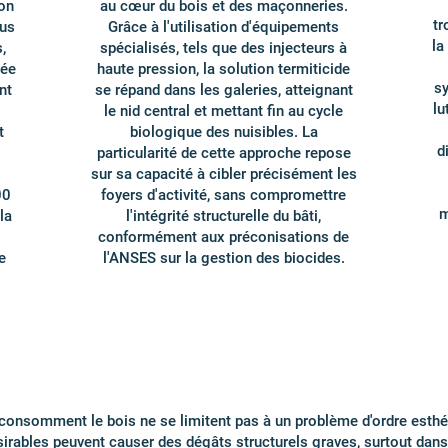
ion
au cœur du bois et des maçonneries.
tr
ous
Grâce à l'utilisation d'équipements
la
,
spécialisés, tels que des injecteurs à
rée
haute pression, la solution termiticide
sy
nt
se répand dans les galeries, atteignant
lu
le nid central et mettant fin au cycle
t
biologique des nuisibles. La
d
particularité de cette approche repose
sur sa capacité à cibler précisément les
00
foyers d'activité, sans compromettre
m
la
l'intégrité structurelle du bâti,
conformément aux préconisations de
e
l'ANSES sur la gestion des biocides.
 consomment le bois ne se limitent pas à un problème d'ordre esthé
irables peuvent causer des dégâts structurels graves, surtout dan