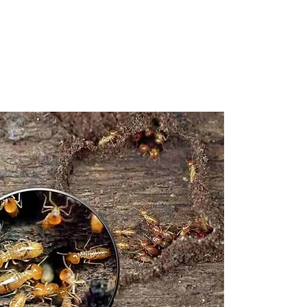
Rece
gratu
9100
Contactez
parasitair
engagemen
traitemen