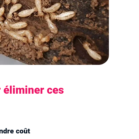
 éliminer ces
indre coût