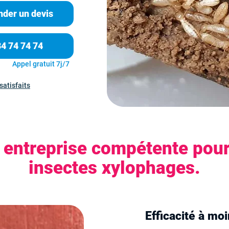
der un devis
84 74 74 74
Appel gratuit 7j/7
satisfaits
entreprise compétente pour
insectes xylophages.
Efficacité à mo