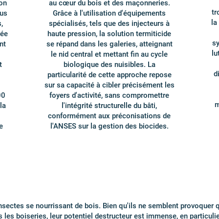
ion
au cœur du bois et des maçonneries.
tr
ous
Grâce à l'utilisation d'équipements
la
,
spécialisés, tels que des injecteurs à
rée
haute pression, la solution termiticide
sy
nt
se répand dans les galeries, atteignant
lu
le nid central et mettant fin au cycle
t
biologique des nuisibles. La
d
particularité de cette approche repose
sur sa capacité à cibler précisément les
00
foyers d'activité, sans compromettre
m
la
l'intégrité structurelle du bâti,
conformément aux préconisations de
e
l'ANSES sur la gestion des biocides.
insectes se nourrissant de bois. Bien qu'ils ne semblent provoquer 
les boiseries, leur potentiel destructeur est immense, en particulier