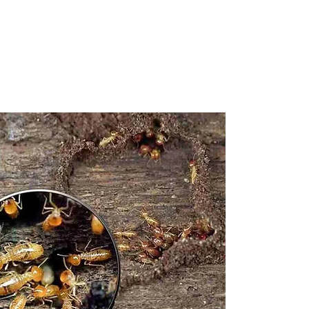
Dema
devis
9520
Contactez
parasitair
sans enga
traitemen