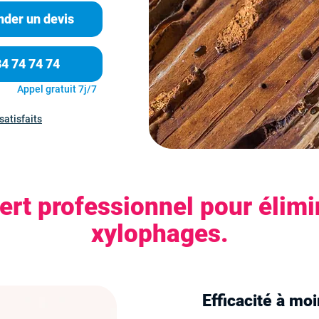
der un devis
84 74 74 74
Appel gratuit 7j/7
satisfaits
rt professionnel pour élimi
xylophages.
Efficacité à mo