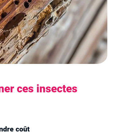
ner ces insectes
indre coût