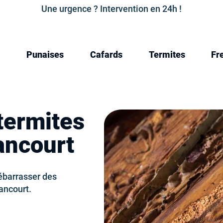
Une urgence ? Intervention en 24h !
Punaises
Cafards
Termites
Fr
termites
ancourt
ébarrasser des
ancourt.