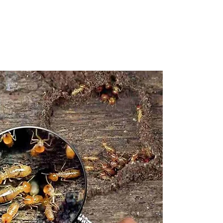
Dema
gratu
9210
Contactez
gestion p
et receve
pour tous
charpente