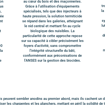
ion
au cœur du bois et des maçonneries.
tr
ous
Grâce à l'utilisation d'équipements
la
,
spécialisés, tels que des injecteurs à
rée
haute pression, la solution termiticide
sy
nt
se répand dans les galeries, atteignant
lu
le nid central et mettant fin au cycle
t
biologique des nuisibles. La
d
particularité de cette approche repose
sur sa capacité à cibler précisément les
00
foyers d'activité, sans compromettre
m
la
l'intégrité structurelle du bâti,
conformément aux préconisations de
e
l'ANSES sur la gestion des biocides.
is peuvent sembler anodins au premier abord, mais ils cachent un da
ser les charpentes et les planchers, mettant en péril la solidité de 