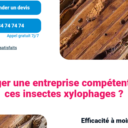
der un devis
84 74 74 74
Appel gratuit 7j/7
satisfaits
er une entreprise compétent
ces insectes xylophages ?
Efficacité à mo