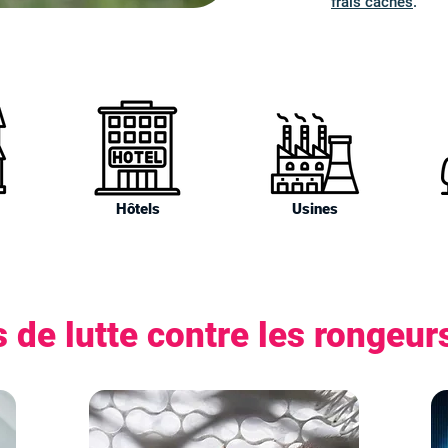
frais cachés
.
Hôtels
Usines
 de lutte contre les rongeur