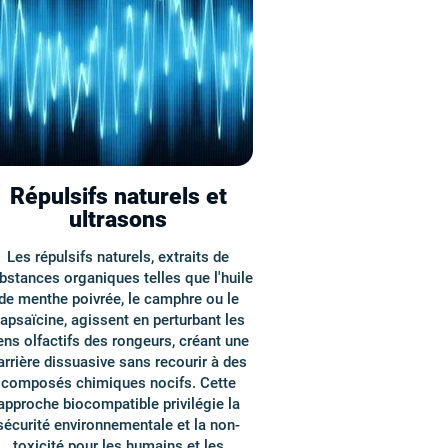
Répulsifs naturels et
ultrasons
Les répulsifs naturels, extraits de
bstances organiques telles que l'huile
de menthe poivrée, le camphre ou le
apsaïcine, agissent en perturbant les
ens olfactifs des rongeurs, créant une
arrière dissuasive sans recourir à des
composés chimiques nocifs. Cette
approche biocompatible privilégie la
sécurité environnementale et la non-
toxicité pour les humains et les