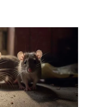
Dema
dérat
Châti
Contactez 
parasitair
un devis p
besoins en