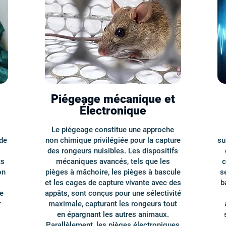
Piégeage mécanique et
Électronique
Le piégeage constitue une approche
de
non chimique privilégiée pour la capture
su
des rongeurs nuisibles. Les dispositifs
ts
mécaniques avancés, tels que les
c
on
pièges à mâchoire, les pièges à bascule
s
et les cages de capture vivante avec des
b
e
appâts, sont conçus pour une sélectivité
r
maximale, capturant les rongeurs tout
en épargnant les autres animaux.
,
Parallèlement, les pièges électroniques