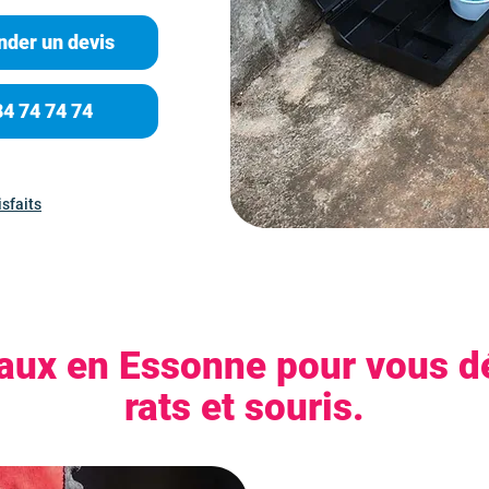
der un devis
84 74 74 74
isfaits
caux en Essonne pour vous d
rats et souris.