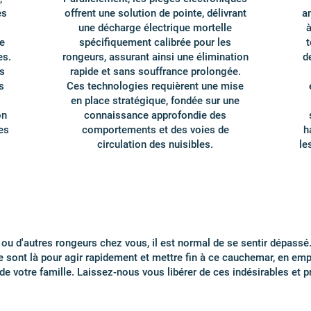
es
offrent une solution de pointe, délivrant
a
une décharge électrique mortelle
à
e
spécifiquement calibrée pour les
t
es.
rongeurs, assurant ainsi une élimination
d
s
rapide et sans souffrance prolongée.
s
Ces technologies requièrent une mise
en place stratégique, fondée sur une
on
connaissance approfondie des
es
comportements et des voies de
h
circulation des nuisibles.
le
s ou d'autres rongeurs chez vous, il est normal de se sentir dépassé
le sont là pour agir rapidement et mettre fin à ce cauchemar, en e
de votre famille. Laissez-nous vous libérer de ces indésirables et 