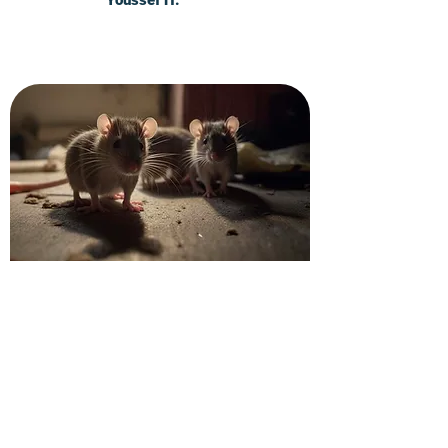
Youssef H.
Demandez votre devis
dératisation à Asnières-sur-
Seine
Contactez maintenant nos techniciens
en gestion parasitaire dans les Hauts-
de-Seine pour obtenir un devis sans
engagement pour tous vos besoins en