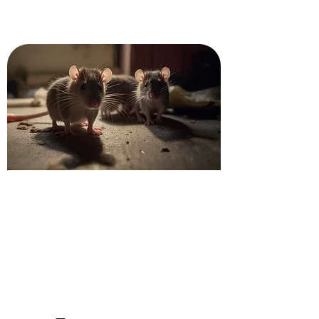
Obtenez votre devis
dératisation à Courbevoie
Appelez vite nos techniciens en gestion
parasitaire dans les Hauts-de-Seine
pour obtenir un devis gratuit et sur
mesure pour tous vos besoins en
dératisation.