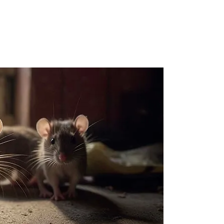
Obten
dérat
Sure
Appelez vi
parasitair
obtenir un
vos besoin