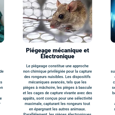
Piégeage mécanique et
Électronique
Le piégeage constitue une approche
de
non chimique privilégiée pour la capture
su
des rongeurs nuisibles. Les dispositifs
ts
mécaniques avancés, tels que les
c
on
pièges à mâchoire, les pièges à bascule
s
et les cages de capture vivante avec des
b
e
appâts, sont conçus pour une sélectivité
r
maximale, capturant les rongeurs tout
en épargnant les autres animaux.
,
Parallèlement, les pièges électroniques