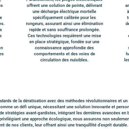
es
offrent une solution de pointe, délivrant
a
une décharge électrique mortelle
à
e
spécifiquement calibrée pour les
t
es.
rongeurs, assurant ainsi une élimination
d
s
rapide et sans souffrance prolongée.
s
Ces technologies requièrent une mise
en place stratégique, fondée sur une
on
connaissance approfondie des
es
comportements et des voies de
h
circulation des nuisibles.
le
ndards de la dératisation avec des méthodes révolutionnaires et un 
 comme un défi unique, nécessitant une solution innovante et perso
 de stratégies avant-gardistes, intégrant les dernières avancées en
En privilégiant une approche écologique, nous assurons non seulemen
t de nos clients, leur offrant ainsi une tranquillité d'esprit durable.