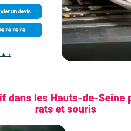
der un devis
84 74 74 74
isfaits
if dans les Hauts-de-Seine 
rats et souris