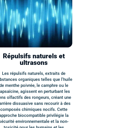
Répulsifs naturels et
ultrasons
Les répulsifs naturels, extraits de
bstances organiques telles que l'huile
de menthe poivrée, le camphre ou le
apsaïcine, agissent en perturbant les
ens olfactifs des rongeurs, créant une
arrière dissuasive sans recourir à des
composés chimiques nocifs. Cette
approche biocompatible privilégie la
sécurité environnementale et la non-
toxicité pour les humains et les