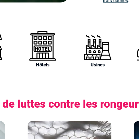
frais cachés
.
Hôtels
Usines
de luttes contre les rongeu