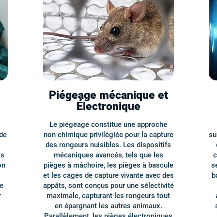
Piégeage mécanique et
Électronique
Le piégeage constitue une approche
de
non chimique privilégiée pour la capture
su
des rongeurs nuisibles. Les dispositifs
ts
mécaniques avancés, tels que les
c
on
pièges à mâchoire, les pièges à bascule
s
et les cages de capture vivante avec des
b
e
appâts, sont conçus pour une sélectivité
r
maximale, capturant les rongeurs tout
en épargnant les autres animaux.
,
Parallèlement, les pièges électroniques