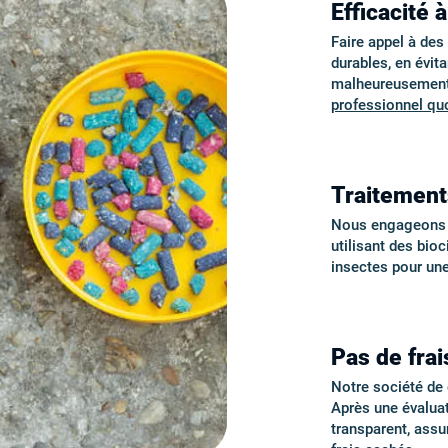
Efficacité 
Faire appel à de
durables, en évita
malheureusement 
professionnel quo
Traitement
Nous engageons de
utilisant des bio
insectes pour un
Pas de frai
Notre société de d
Après une évalua
transparent, ass