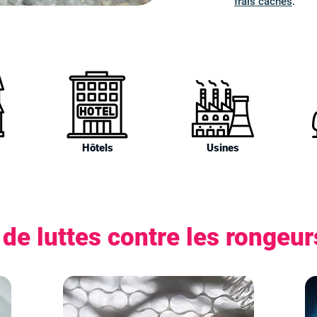
frais cachés
.
Hôtels
Usines
de luttes contre les rongeu