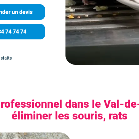
der un devis
84 74 74 74
isfaits
professionnel dans le Val-d
éliminer les souris, rats