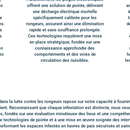
es
offrent une solution de pointe, délivrant
a
une décharge électrique mortelle
à
e
spécifiquement calibrée pour les
t
es.
rongeurs, assurant ainsi une élimination
d
s
rapide et sans souffrance prolongée.
s
Ces technologies requièrent une mise
en place stratégique, fondée sur une
on
connaissance approfondie des
es
comportements et des voies de
h
circulation des nuisibles.
le
dans la lutte contre les rongeurs repose sur notre capacité à fourn
ient. Reconnaissant que chaque infestation est distincte, nous no
s, fondés sur une évaluation minutieuse des lieux et une compréh
on de technologies de pointe et à une mise en œuvre soignée des int
ansformant les espaces infestés en havres de paix sécurisés et sain