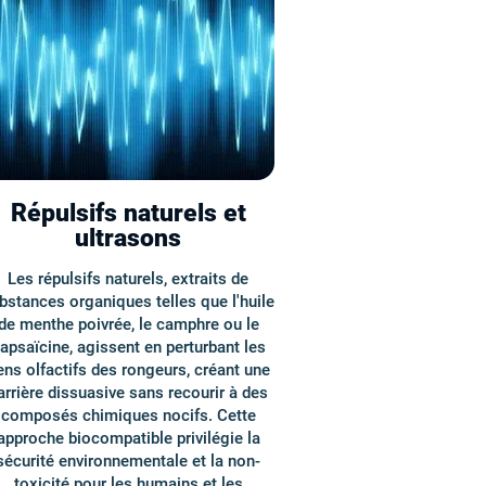
Répulsifs naturels et
ultrasons
Les répulsifs naturels, extraits de
bstances organiques telles que l'huile
de menthe poivrée, le camphre ou le
apsaïcine, agissent en perturbant les
ens olfactifs des rongeurs, créant une
arrière dissuasive sans recourir à des
composés chimiques nocifs. Cette
approche biocompatible privilégie la
sécurité environnementale et la non-
toxicité pour les humains et les