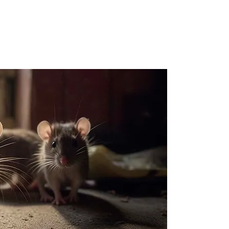
Obten
dérat
Vinc
Contactez 
parasitair
devis rapi
dératisati