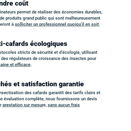
indre coût
minateurs permet de réaliser des économies durables,
é de produits grand public qui sont malheureusement
geront à
solliciter un professionnel quoiqu'il en soit
.
ti-cafards écologiques
coles stricts de sécurité et d'écologie, utilisant
t des régulateurs de croissance des insectes pour
saine et efficace
.
hés et satisfaction garantie
sectisation des cafards garantit des tarifs clairs et
ne évaluation complète, nous fournissons un devis
ne
prestation sur mesur
e,
sans aucun frais