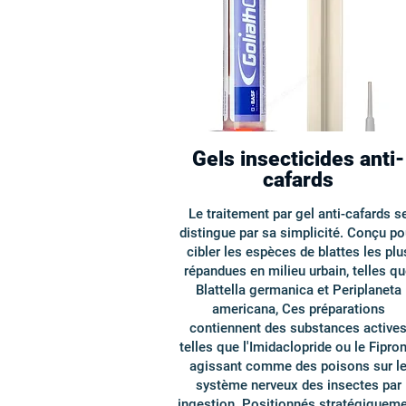
Gels insecticides anti-
cafards
Le traitement par gel anti-cafards s
distingue par sa simplicité. Conçu po
cibler les espèces de blattes les plu
répandues en milieu urbain, telles q
Blattella germanica et Periplaneta
americana, Ces préparations
contiennent des substances active
telles que l'Imidaclopride ou le Fiproni
agissant comme des poisons sur l
système nerveux des insectes par
ingestion. Positionnés stratégiquem