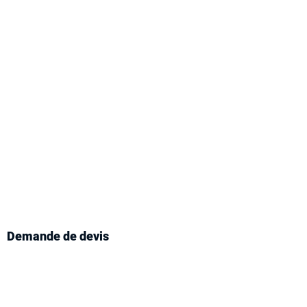
vez un devis
 l'extermination
cafards.
 vite nos techniciens en gestion
re à Maisons-Alfort et recevez un
sonnalisé pour tous vos besoins
ent des cafards et blattes.
Demande de devis