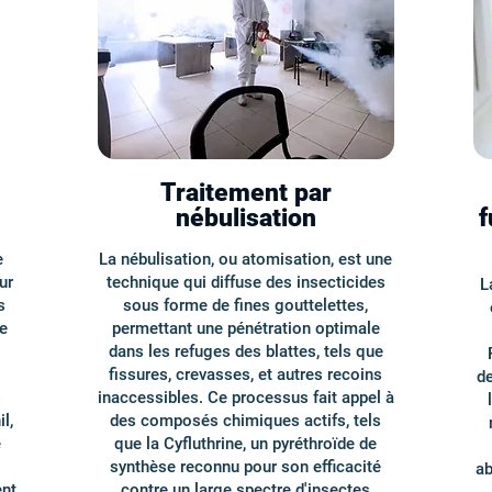
Traitement par
nébulisation
f
e
La nébulisation, ou atomisation, est une
ur
technique qui diffuse des insecticides
L
s
sous forme de fines gouttelettes,
ue
permettant une pénétration optimale
dans les refuges des blattes, tels que
fissures, crevasses, et autres recoins
de
s
inaccessibles. Ce processus fait appel à
l,
des composés chimiques actifs, tels
e
que la Cyfluthrine, un pyréthroïde de
synthèse reconnu pour son efficacité
ab
ent
contre un large spectre d'insectes