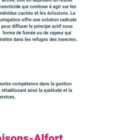
active, tout en déposant un résidu
nsecticide qui continue à agir sur les
individus cachés et les éclosions. La
umigation offre une solution radicale
pour diffuser le principe actif sous
forme de fumée ou de vapeur qui
énètre dans les refuges des insectes.
à notre compétence dans la gestion
rétablissant ainsi la quiétude et la
ervices.
isons-Alfort.