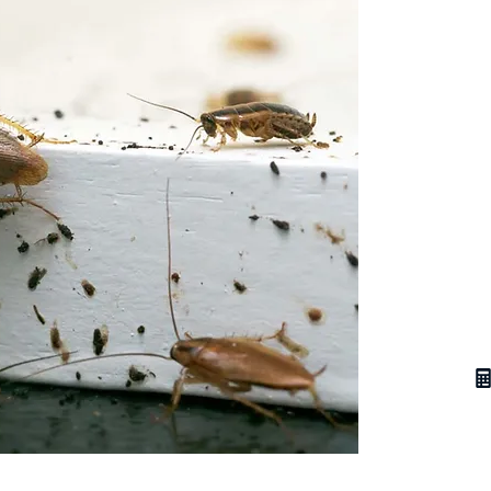
Rece
pour
des 
Contactez
parasitai
devis per
en traitem