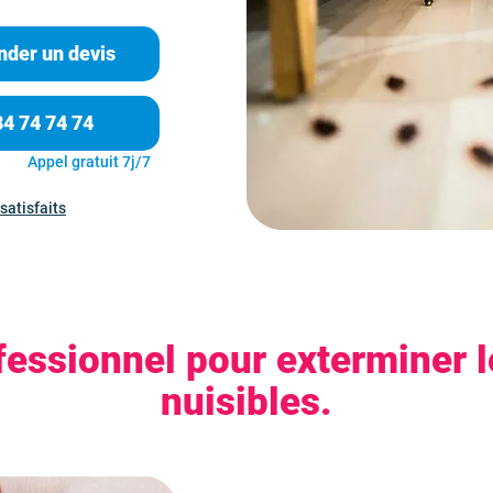
der un devis
84 74 74 74
Appel gratuit 7j/7
satisfaits
fessionnel pour exterminer l
nuisibles.