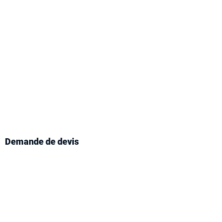
nez un devis
 éradiquer les
rds.
ite nos techniciens en gestion
re à Neuilly-sur-Seine et recevez
sur mesure pour tous vos besoins
ent des cafards et blattes.
Demande de devis