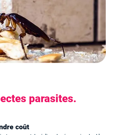
ectes parasites.
indre coût