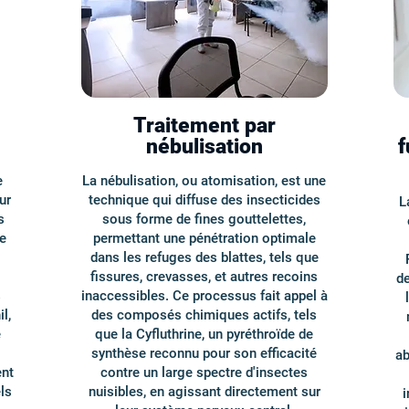
Traitement par
nébulisation
f
e
La nébulisation, ou atomisation, est une
ur
technique qui diffuse des insecticides
L
s
sous forme de fines gouttelettes,
ue
permettant une pénétration optimale
dans les refuges des blattes, tels que
fissures, crevasses, et autres recoins
de
s
inaccessibles. Ce processus fait appel à
l,
des composés chimiques actifs, tels
e
que la Cyfluthrine, un pyréthroïde de
synthèse reconnu pour son efficacité
ab
ent
contre un large spectre d'insectes
ls
nuisibles, en agissant directement sur
i