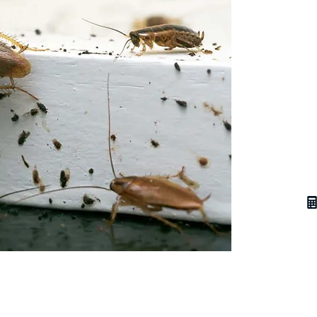
Obte
pour
cafa
Appelez v
parasitai
un devis 
en traitem