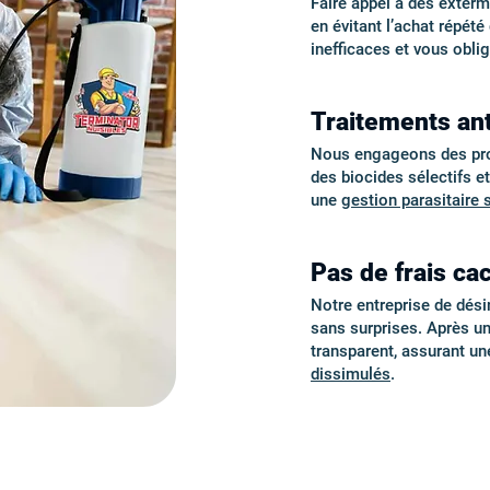
Faire appel à des exter
en évitant l’achat répét
inefficaces et vous obli
Traitements an
Nous engageons des proto
des biocides sélectifs e
une
gestion parasitaire 
Pas de frais cac
Notre entreprise de désin
sans surprises. Après u
transparent, assurant u
dissimulés
.