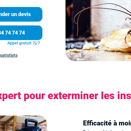
der un devis
84 74 74 74
Appel gratuit 7j/7
satisfaits
pert pour exterminer les ins
Efficacité à mo