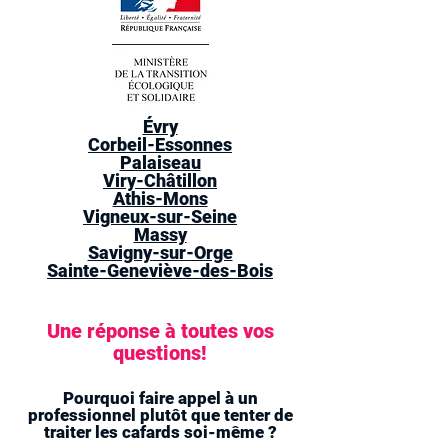
Évry
Corbeil-Essonnes
Palaiseau
Viry-Châtillon
Athis-Mons
Vigneux-sur-Seine
Massy
Savigny-sur-Orge
Sainte-Geneviève-des-Bois
Une réponse à toutes vos
questions!
Pourquoi faire appel à un
professionnel plutôt que tenter de
traiter les cafards soi-même ?