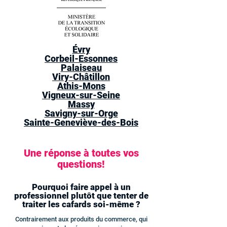
Évry
Corbeil-Essonnes
Palaiseau
Viry-Châtillon
Athis-Mons
Vigneux-sur-Seine
Massy
Savigny-sur-Orge
Sainte-Geneviève-des-Bois
Une réponse à toutes vos
questions!
Pourquoi faire appel à un
professionnel plutôt que tenter de
traiter les cafards soi-même ?
Contrairement aux produits du commerce, qui