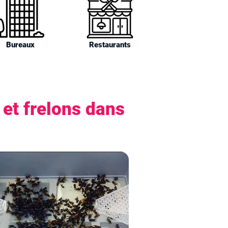
Bureaux
Restaurants
et frelons dans