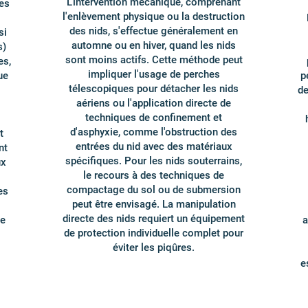
L'intervention mécanique, comprenant
les
l'enlèvement physique ou la destruction
des nids, s'effectue généralement en
si
automne ou en hiver, quand les nids
s)
sont moins actifs. Cette méthode peut
es,
impliquer l'usage de perches
ue
p
télescopiques pour détacher les nids
de
aériens ou l'application directe de
techniques de confinement et
d'asphyxie, comme l'obstruction des
t
entrées du nid avec des matériaux
nt
spécifiques. Pour les nids souterrains,
ux
le recours à des techniques de
compactage du sol ou de submersion
es
peut être envisagé. La manipulation
directe des nids requiert un équipement
ue
a
de protection individuelle complet pour
éviter les piqûres.
e