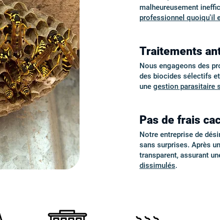
malheureusement ineffic
professionnel quoiqu'il 
Traitements ant
Nous engageons des proto
des biocides sélectifs e
une
gestion parasitaire 
Pas de frais cac
Notre entreprise de désin
sans surprises. Après u
transparent, assurant u
dissimulés
.