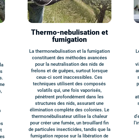
Thermo-nebulisation et
fumigation
La thermonebulisation et la fumigation
L
constituent des méthodes avancées
pour la neutralisation des nids de
v
la
frelons et de guêpes, surtout lorsque
a
es
ceux-ci sont inaccessibles. Ces
s.
techniques utilisent des composés
p
ine
volatils qui, une fois vaporisés,
,
pénètrent profondément dans les
at
structures des nids, assurant une
élimination complète des colonies. Le
n
thermonébulisateur utilise la chaleur
d'
pour créer une fumée, un brouillard fin
l'
es
de particules insecticides, tandis que la
t
fumigation repose sur la libération de
les