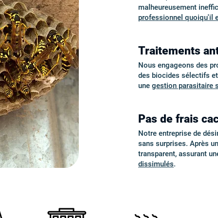
malheureusement ineffic
professionnel quoiqu'il 
Traitements ant
Nous engageons des proto
des biocides sélectifs e
une
gestion parasitaire 
Pas de frais cac
Notre entreprise de désin
sans surprises. Après u
transparent, assurant u
dissimulés
.