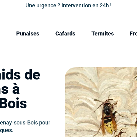
Une urgence ? Intervention en 24h !
Punaises
Cafards
Termites
Fr
nids de
ns à
Bois
tenay-sous-Bois pour
iques.