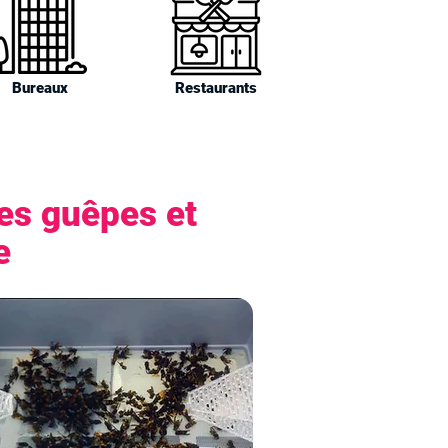
Bureaux
Restaurants
les guêpes et
e