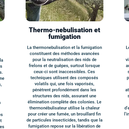
Thermo-nebulisation et
fumigation
La thermonebulisation et la fumigation
L
constituent des méthodes avancées
pour la neutralisation des nids de
v
la
frelons et de guêpes, surtout lorsque
a
es
ceux-ci sont inaccessibles. Ces
s.
techniques utilisent des composés
p
ine
volatils qui, une fois vaporisés,
,
pénètrent profondément dans les
at
structures des nids, assurant une
élimination complète des colonies. Le
n
thermonébulisateur utilise la chaleur
d'
pour créer une fumée, un brouillard fin
l'
es
de particules insecticides, tandis que la
t
fumigation repose sur la libération de
les