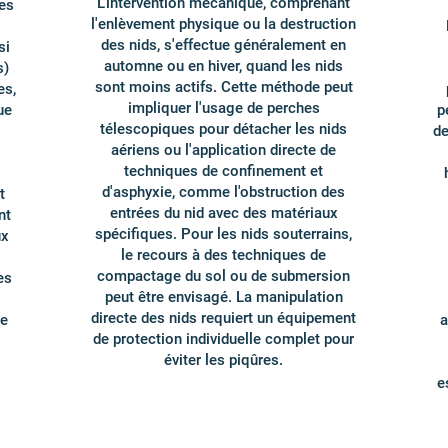
L'intervention mécanique, comprenant
les
l'enlèvement physique ou la destruction
des nids, s'effectue généralement en
si
automne ou en hiver, quand les nids
s)
sont moins actifs. Cette méthode peut
es,
impliquer l'usage de perches
ue
p
télescopiques pour détacher les nids
de
aériens ou l'application directe de
techniques de confinement et
d'asphyxie, comme l'obstruction des
t
entrées du nid avec des matériaux
nt
spécifiques. Pour les nids souterrains,
ux
le recours à des techniques de
compactage du sol ou de submersion
es
peut être envisagé. La manipulation
directe des nids requiert un équipement
ue
a
de protection individuelle complet pour
éviter les piqûres.
e