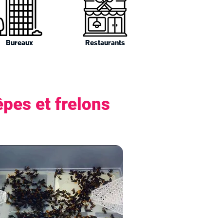
Bureaux
Restaurants
pes et frelons