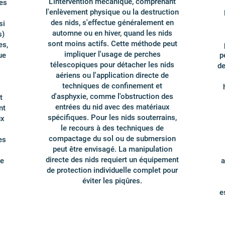
L'intervention mécanique, comprenant
les
l'enlèvement physique ou la destruction
des nids, s'effectue généralement en
si
automne ou en hiver, quand les nids
s)
sont moins actifs. Cette méthode peut
es,
impliquer l'usage de perches
ue
p
télescopiques pour détacher les nids
de
aériens ou l'application directe de
techniques de confinement et
d'asphyxie, comme l'obstruction des
t
entrées du nid avec des matériaux
nt
spécifiques. Pour les nids souterrains,
ux
le recours à des techniques de
compactage du sol ou de submersion
es
peut être envisagé. La manipulation
directe des nids requiert un équipement
ue
a
de protection individuelle complet pour
éviter les piqûres.
e