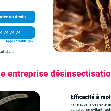
der un devis
84 74 74 74
Appel gratuit 7j/7
satisfaits
e entreprise désinsectisati
Efficacité à mo
Faire appel à des exter
durables, en évitant l’ac