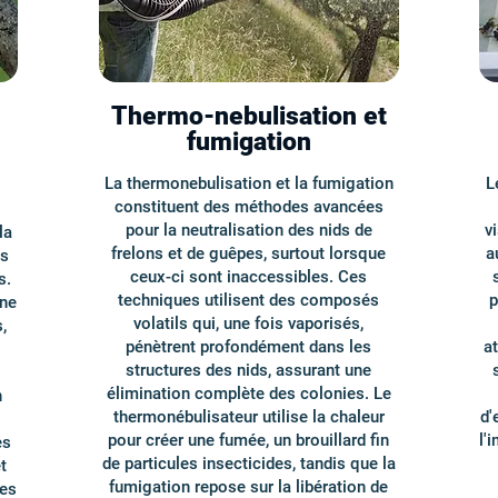
Thermo-nebulisation et
fumigation
La thermonebulisation et la fumigation
L
constituent des méthodes avancées
pour la neutralisation des nids de
v
la
frelons et de guêpes, surtout lorsque
a
es
ceux-ci sont inaccessibles. Ces
s.
techniques utilisent des composés
p
ine
volatils qui, une fois vaporisés,
,
pénètrent profondément dans les
at
structures des nids, assurant une
élimination complète des colonies. Le
n
thermonébulisateur utilise la chaleur
d'
pour créer une fumée, un brouillard fin
l'
es
de particules insecticides, tandis que la
t
fumigation repose sur la libération de
les