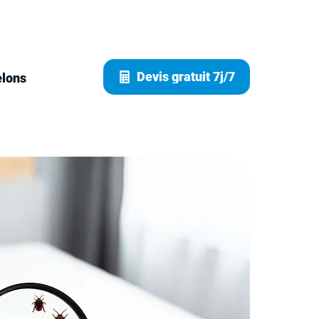
Devis gratuit 7j/7
elons