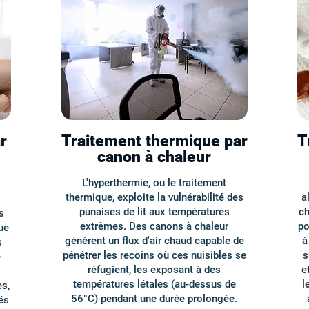
r
Traitement thermique par
T
canon à chaleur
L'hyperthermie, ou le traitement
thermique, exploite la vulnérabilité des
a
punaises de lit aux températures
ch
s
extrêmes. Des canons à chaleur
po
ue
génèrent un flux d'air chaud capable de
à
s
pénétrer les recoins où ces nuisibles se
s
e
réfugient, les exposant à des
e
températures létales (au-dessus de
l
es,
56°C) pendant une durée prolongée.
és