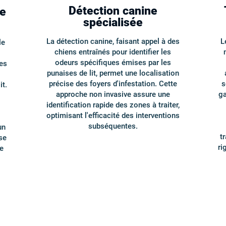
Détection canine
te
spécialisée
La détection canine, faisant appel à des
L
le
chiens entraînés pour identifier les
odeurs spécifiques émises par les
es
punaises de lit, permet une localisation
précise des foyers d'infestation. Cette
s
it.
approche non invasive assure une
ga
identification rapide des zones à traiter,
optimisant l'efficacité des interventions
subséquentes.
un
t
se
ri
e