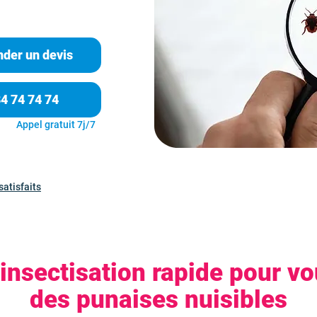
der un devis
84 74 74 74
Appel gratuit 7j/7
satisfaits
insectisation rapide pour v
des punaises nuisibles