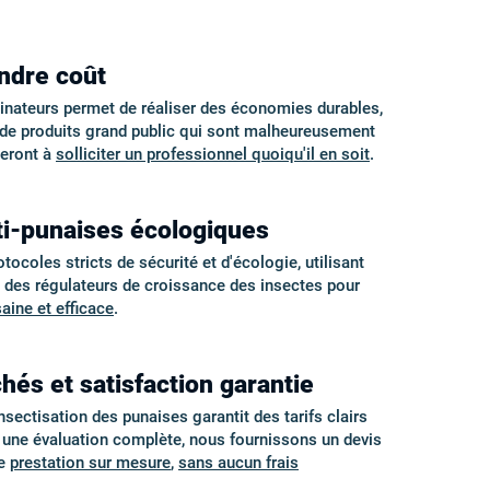
indre coût
minateurs permet de réaliser des économies durables,
é de produits grand public qui sont malheureusement
geront à
solliciter un professionnel quoiqu'il en soit
.
ti-punaises écologiques
coles stricts de sécurité et d'écologie, utilisant
t des régulateurs de croissance des insectes pour
saine et efficace
.
hés et satisfaction garantie
nsectisation des punaises garantit des tarifs clairs
s une évaluation complète, nous fournissons un devis
ne
prestation sur mesure
,
sans aucun frais