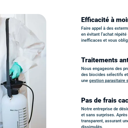
Efficacité à mo
Faire appel à des exter
en évitant l’achat répét
inefficaces et vous obli
Traitements an
Nous engageons des proto
des biocides sélectifs e
une
gestion parasitaire 
Pas de frais cac
Notre entreprise de dési
et sans surprises. Aprè
transparent, assurant u
dissimulés
.