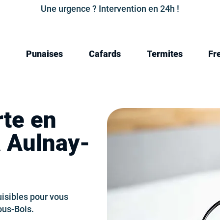
Une urgence ? Intervention en 24h !
Punaises
Cafards
Termites
Fr
rte en
à Aulnay-
isibles pour vous
ous-Bois.