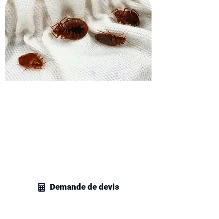
Obtenez votre devis
traitement des parasites de
lit
Contactez vite nos techniciens en
gestion parasitaire pour obtenir un devis
personnalisé pour tous vos besoins en
traitement des insectes de lit.
Demande de devis