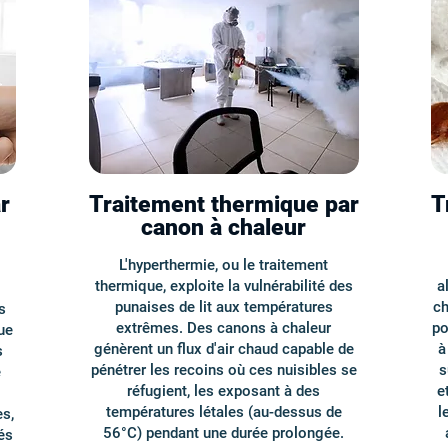
r
Traitement thermique par
T
canon à chaleur
L'hyperthermie, ou le traitement
thermique, exploite la vulnérabilité des
a
punaises de lit aux températures
ch
s
extrêmes. Des canons à chaleur
po
ue
génèrent un flux d'air chaud capable de
à
s
pénétrer les recoins où ces nuisibles se
s
e
réfugient, les exposant à des
e
températures létales (au-dessus de
l
es,
56°C) pendant une durée prolongée.
és