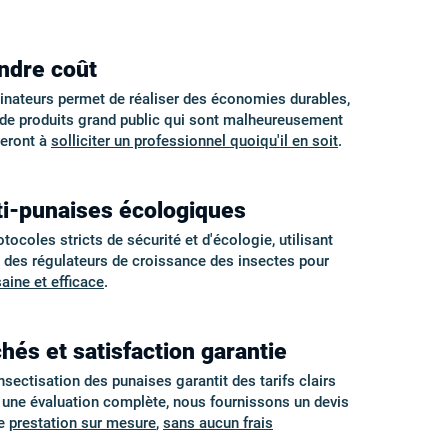
indre coût
minateurs permet de réaliser des économies durables,
é de produits grand public qui sont malheureusement
geront à
solliciter un professionnel quoiqu'il en soit
.
ti-punaises écologiques
coles stricts de sécurité et d'écologie, utilisant
t des régulateurs de croissance des insectes pour
saine et efficace
.
hés et satisfaction garantie
nsectisation des punaises garantit des tarifs clairs
s une évaluation complète, nous fournissons un devis
ne
prestation sur mesure
,
sans aucun frais