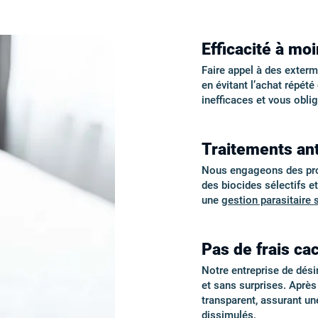
Efficacité à mo
Faire appel à des exter
en évitant l’achat répét
inefficaces et vous obli
Traitements an
Nous engageons des proto
des biocides sélectifs e
une
gestion parasitaire 
Pas de frais cac
Notre entreprise de dési
et sans surprises. Aprè
transparent, assurant u
dissimulés
.