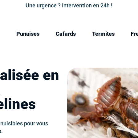
Une urgence ? Intervention en 24h !
Punaises
Cafards
Termites
Fr
alisée en
à
elines
nuisibles pour vous
s.