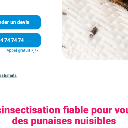
der un devis
84 74 74 74
Appel gratuit 7j/7
satisfaits
insectisation fiable pour v
des punaises nuisibles