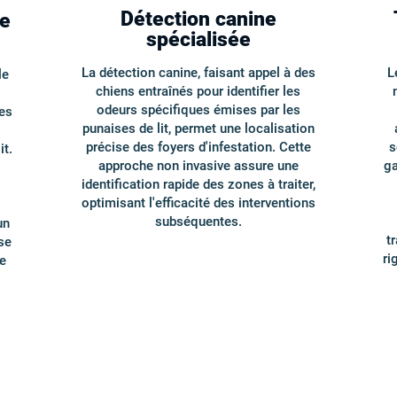
Détection canine
te
spécialisée
La détection canine, faisant appel à des
L
le
chiens entraînés pour identifier les
odeurs spécifiques émises par les
es
punaises de lit, permet une localisation
précise des foyers d'infestation. Cette
s
it.
approche non invasive assure une
ga
identification rapide des zones à traiter,
optimisant l'efficacité des interventions
subséquentes.
un
t
se
ri
e